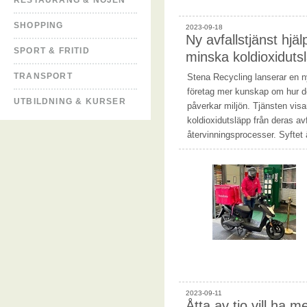
RESTAURANG & NÖJEN
SHOPPING
2023-09-18
Ny avfallstjänst hjäl
SPORT & FRITID
minska koldioxiduts
TRANSPORT
Stena Recycling lanserar en n
företag mer kunskap om hur de
UTBILDNING & KURSER
påverkar miljön. Tjänsten visa
koldioxidutsläpp från deras av
återvinningsprocesser. Syftet 
2023-09-11
Åtta av tio vill ha m