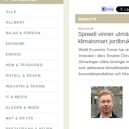
ALLA
SENASTE
ALLMÄNT
2023-10-30
Spowdi vinner utmär
BILAR & FORDON
klimatsmart jordbru
EKONOMI
World Economic Forum har utse
ENERGI
Innovator i dess Smarter Cli
Utmaningen sökte lösningar i
HEM & TRÄDGÅRD
som adresserar klimatförändr
livsmedelsproduktion och för
HOTELL & RESOR
INDUSTRI & TEKNIK
IT & MEDIA
KLÄDER & MODE
MAT & DRYCK