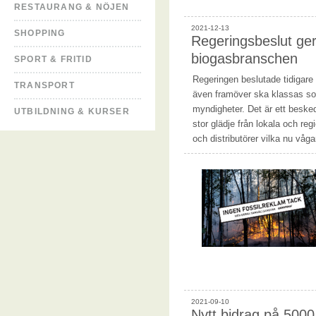
RESTAURANG & NÖJEN
2021-12-13
SHOPPING
Regeringsbeslut ger 
biogasbranschen
SPORT & FRITID
Regeringen beslutade tidigare 
TRANSPORT
även framöver ska klassas som
myndigheter. Det är ett besk
UTBILDNING & KURSER
stor glädje från lokala och re
och distributörer vilka nu våg
2021-09-10
Nytt bidrag på 5000 k