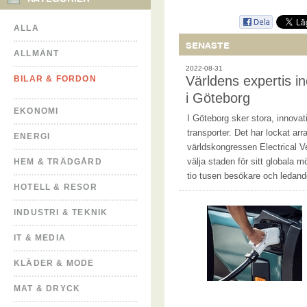
ALLA
SENASTE
ALLMÄNT
2022-08-31
Världens expertis i
BILAR & FORDON
i Göteborg
EKONOMI
I Göteborg sker stora, innovat
transporter. Det har lockat ar
ENERGI
världskongressen Electrical 
välja staden för sitt globala 
HEM & TRÄDGÅRD
tio tusen besökare och ledan
HOTELL & RESOR
INDUSTRI & TEKNIK
IT & MEDIA
KLÄDER & MODE
MAT & DRYCK