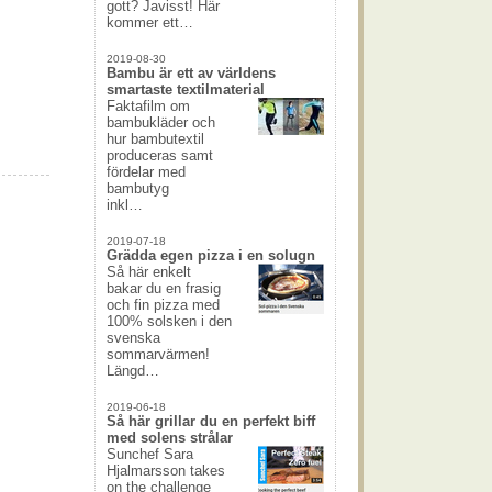
gott? Javisst! Här
kommer ett…
2019-08-30
Bambu är ett av världens
smartaste textilmaterial
Faktafilm om
bambukläder och
hur bambutextil
produceras samt
fördelar med
bambutyg
inkl…
2019-07-18
Grädda egen pizza i en solugn
Så här enkelt
bakar du en frasig
och fin pizza med
100% solsken i den
svenska
sommarvärmen!
Längd…
2019-06-18
Så här grillar du en perfekt biff
med solens strålar
Sunchef Sara
Hjalmarsson takes
on the challenge