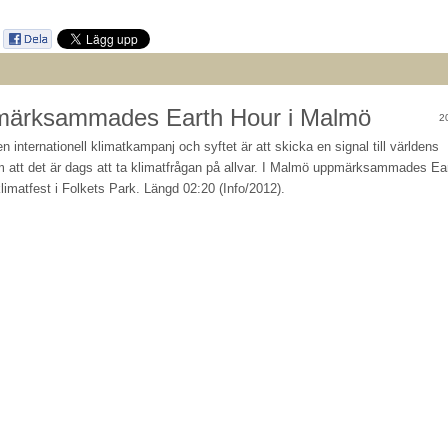
märksammades Earth Hour i Malmö
2
n internationell klimatkampanj och syftet är att skicka en signal till världens
 att det är dags att ta klimatfrågan på allvar. I Malmö uppmärksammades Ea
imatfest i Folkets Park. Längd 02:20 (Info/2012).