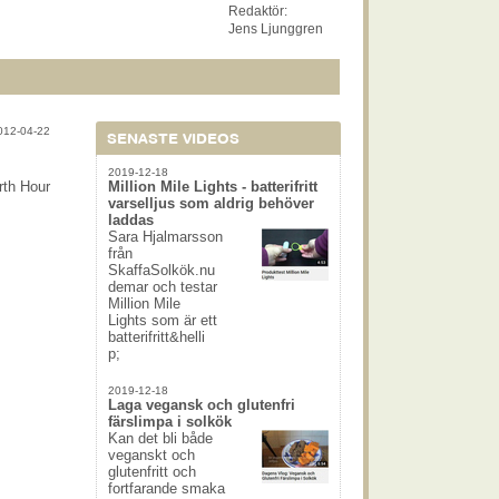
Redaktör:
Jens Ljunggren
012-04-22
SENASTE VIDEOS
2019-12-18
rth Hour
Million Mile Lights - batterifritt
varselljus som aldrig behöver
laddas
Sara Hjalmarsson
från
SkaffaSolkök.nu
demar och testar
Million Mile
Lights som är ett
batterifritt&helli
p;
2019-12-18
Laga vegansk och glutenfri
färslimpa i solkök
Kan det bli både
veganskt och
glutenfritt och
fortfarande smaka