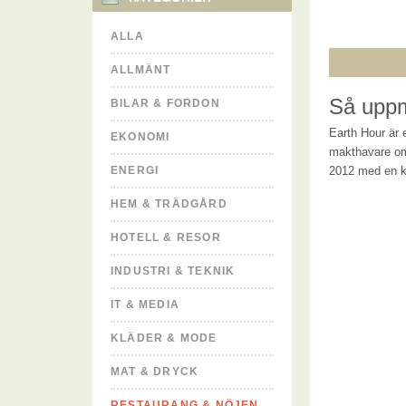
ALLA
ALLMÄNT
Så upp
BILAR & FORDON
Earth Hour är e
EKONOMI
makthavare om
ENERGI
2012 med en kl
HEM & TRÄDGÅRD
HOTELL & RESOR
INDUSTRI & TEKNIK
IT & MEDIA
KLÄDER & MODE
MAT & DRYCK
RESTAURANG & NÖJEN