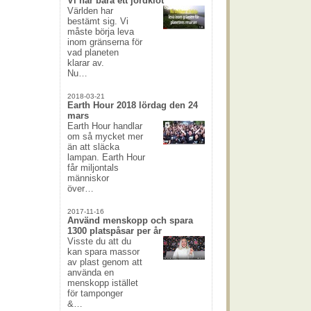
Vi har bara ett jordklot
Världen har
bestämt sig. Vi
måste börja leva
inom gränserna för
vad planeten
klarar av.
Nu…
2018-03-21
Earth Hour 2018 lördag den 24
mars
Earth Hour handlar
om så mycket mer
än att släcka
lampan. Earth Hour
får miljontals
människor
över…
2017-11-16
Använd menskopp och spara
1300 platspåsar per år
Visste du att du
kan spara massor
av plast genom att
använda en
menskopp istället
för tamponger
&…