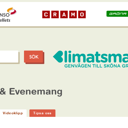
 & Evenemang
Videoklipp
Tipsa oss