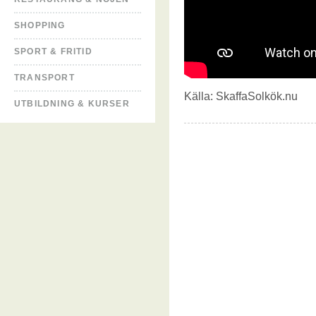
SHOPPING
SPORT & FRITID
TRANSPORT
Källa:
SkaffaSolkök.nu
UTBILDNING & KURSER