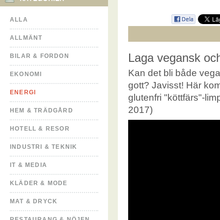
ALLA
ALLMÄNT
Laga vegansk och 
BILAR & FORDON
Kan det bli både vega
EKONOMI
gott? Javisst! Här ko
ENERGI
glutenfri "köttfärs"-l
2017)
HEM & TRÄDGÅRD
HOTELL & RESOR
INDUSTRI & TEKNIK
IT & MEDIA
KLÄDER & MODE
MAT & DRYCK
RESTAURANG & NÖJEN