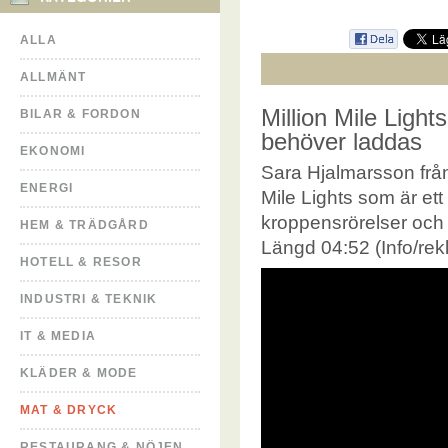
ALLA
ALLMÄNT
Million Mile Lights
BILAR & FORDON
behöver laddas
EKONOMI
Sara Hjalmarsson från
ENERGI
Mile Lights som är ett 
kroppensrörelser och 
HEM & TRÄDGÅRD
Längd 04:52 (Info/rek
HOTELL & RESOR
INDUSTRI & TEKNIK
IT & MEDIA
KLÄDER & MODE
MAT & DRYCK
RESTAURANG & NÖJEN