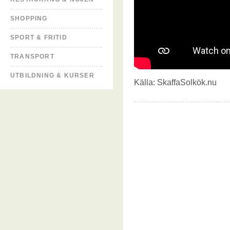
SHOPPING
SPORT & FRITID
TRANSPORT
UTBILDNING & KURSER
Källa:
SkaffaSolkök.nu