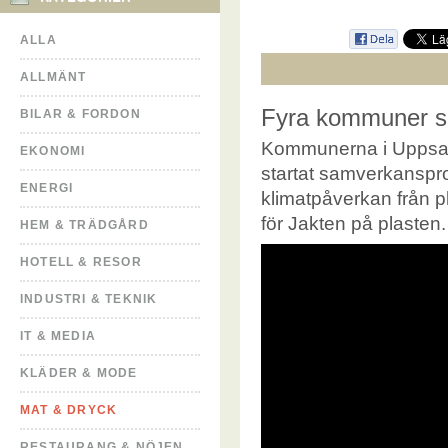
ALLA
ALLMÄNT
Fyra kommuner sa
BILAR & FORDON
Kommunerna i Uppsala
EKONOMI
startat samverkanspr
ENERGI
klimatpåverkan från 
för Jakten på plasten
HEM & TRÄDGÅRD
HOTELL & RESOR
INDUSTRI & TEKNIK
IT & MEDIA
KLÄDER & MODE
MAT & DRYCK
RESTAURANG & NÖJEN