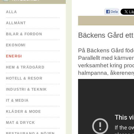
ALLA
ALLMÄNT
Bäckens Gård ett 
BILAR & FORDON
EKONOMI
På Bäckens Gård föde
ENERGI
Parallellt med kärnv
verksamhet kring prod
HEM & TRÄDGÅRD
halmpanna, åkerenergi
HOTELL & RESOR
INDUSTRI & TEKNIK
IT & MEDIA
KLÄDER & MODE
MAT & DRYCK
RESTAURANG & NÖJEN