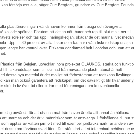
kan försörja oss alla, säger Curt Bergfors, grundare av Curt Bergfors Founda
 alla plastföroreningar i världshaven kommer från trasiga och övergivna
å kallade spöknät. Förutom att dessa nät, burar och rep till slut mals ner till
havets rörelser och tas upp i näringskedjan, skadar de det marina livet medan
hela. Upp till 30 procent av alla fiskar som fastnar i våra fiskeredskap snärjs i
en längre har kontroll över. Fiskarna dör därmed helt i onödan och utan att e
net.
Plastics från Belgien, utvecklar inom projektet GLAUKOS, starka och funktio
 till fiskeredskap, som till skillnad från nuvarande plastmaterial är helt
ed dessa nya material är det möjligt att förbestämma ett redskaps livslängd i
d kan man också garantera att redskapet, om det oavsiktligt blir kvar under y
er skörda liv över tid eller bidrar med föroreningar som konventionella
ör.
 idag används för att utvinna mat från haven är ofta allt annat än hållbara -
 att utarmas och det är vi människor som är ansvariga. I förhållande till hur s
n som upptas av vatten jämfört med till exempel jordbruksmark, är andelen av
vet dessutom förvånansvärt liten. Det står klart att vi inte enbart behöver se o