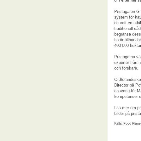
om efter fler s
Pristagaren Gr
system för hav
de valt en utbi
traditionell så
begränsa dess 
tio år tillhand
400 000 hekta
Pristagarna vä
experter från 
och forskare.
Ordförandeskap
Director på Po
ansvarig för 
kompetenser s
Läs mer om pri
bilder på prist
Källa:
Food Planet