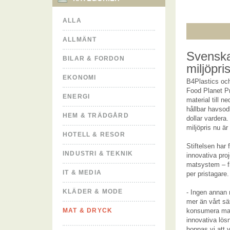
ALLA
ALLMÄNT
Svenska
BILAR & FORDON
miljöpri
EKONOMI
B4Plastics och
Food Planet Pr
ENERGI
material till n
hållbar havsod
HEM & TRÄDGÅRD
dollar vardera.
miljöpris nu ä
HOTELL & RESOR
Stiftelsen har 
INDUSTRI & TEKNIK
innovativa proj
matsystem – frå
IT & MEDIA
per pristagare.
KLÄDER & MODE
- Ingen annan 
mer än vårt sä
MAT & DRYCK
konsumera mat. 
innovativa lös
hoppas vi att v