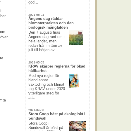
.
god…
tt
2021-08-04
 har
Ängens dag räddar
blomsterprakten och den
biologisk mångfalden
inom
Den 7 augusti firas
Ängens dag runt om i
 över
hela landet, men
redan från mitten av
juli till början av…
re
2021-05-05
KRAV skärper reglerna för ökad
hållbarhet
Med nya regler för
bland annat
växtodling och klimat
tog KRAV under 2020
ytterligare steg för
att…
ämta
2021-04-30
Stora Coop bäst på ekologiskt i
Sundsvall
Stora Coop i
Sundsvall är bäst på