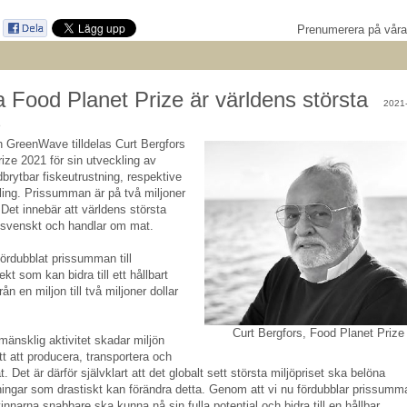
Prenumerera på vår
 Food Planet Prize är världens största
2021
s
 GreenWave tilldelas Curt Bergfors
ize 2021 för sin utveckling av
edbrytbar fiskeutrustning, respektive
ling. Prissumman är på två miljoner
 Det innebär att världens största
r svenskt och handlar om mat.
fördubblat prissumman till
ekt som kan bidra till ett hållbart
n en miljon till två miljoner dollar
Curt Bergfors, Food Planet Prize
mänsklig aktivitet skadar miljön
tt att producera, transportera och
Det är därför självklart att det globalt sett största miljöpriset ska belöna
ningar som drastiskt kan förändra detta. Genom att vi nu fördubblar prissumm
innarna snabbare ska kunna nå sin fulla potential och bidra till en hållbar