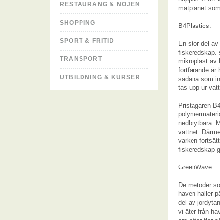
RESTAURANG & NÖJEN
matplanet som 
SHOPPING
B4Plastics:
SPORT & FRITID
En stor del av
fiskeredskap, s
TRANSPORT
mikroplast av 
fortfarande är 
UTBILDNING & KURSER
sådana som ing
tas upp ur vatt
Pristagaren B4
polymermaterial
nedbrytbara. M
vattnet. Därme
varken fortsätt
fiskeredskap g
GreenWave:
De metoder som
haven håller på
del av jordyta
vi äter från ha