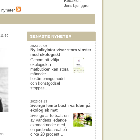
Redaktör:
Jens Ljunggren
a nyheter
-11-19
SENASTE NYHETER
2023-09-06
Ny kalkylator visar stora vinster
med ekologiskt
Genom att välja
ekologiskt i
matbutiken kan stora
mängder
bekämpningsmedel
och konstgödsel
stoppas.…
2023-03-13
Sverige femte bäst i världen på
ekologisk mat
Sverige är fortsatt en
av världens ledande
ekomarknader med
en jordbruksareal på
an
cirka 20 procent,…