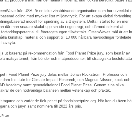
ätt att producera mat från de marina miljöerna, utan också betydligt bättre sätt
eenWave från USA, är en icke-vinstdrivande organisation som har utvecklat e
baserad odling med mycket litet miljöavtryck. För att skapa global förändring
ldningsbaserad modell för spridning av sitt system. Detta i stället för en mer
dan där man snarare skalat upp sin idé i egen regi, och därmed riskerat att
förändringspotential till företagets egen tillväxttakt. GreenWaves mål är att 
ahålla kunskap, material och support till 10 000 hållbara havsodlingar fördelade
r havsyta.
ljs ut baserat på rekommendation från Food Planet Prize jury, som består av
hela matsystemet, från bönder och matproducenter, till strategiska beslutsfatta
et i Food Planet Prize jury delas mellan Johan Rockström, Professor och
tsdam Institute for Climate Impact Research, och Magnus Nilsson, kock och
MAD Academy samt generaldirektör i Food Planet Prize. Genom sina olika
äkrar de den nödvändiga balansen mellan vetenskap och praktik.
stagarna och varför de fick priset på foodplanetprize.org. Här kan du även h
agarna och juryn samt nominera till 2022 års pris.
 Prize